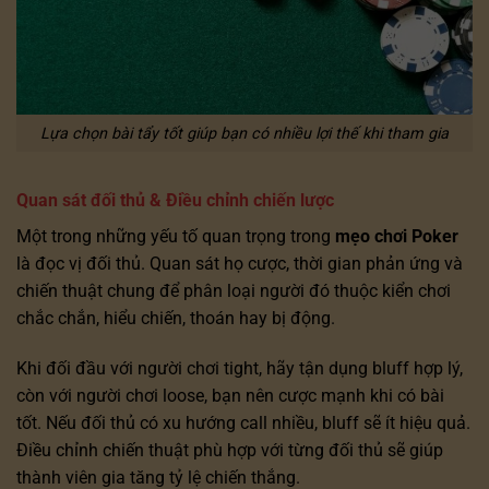
Lựa chọn bài tẩy tốt giúp bạn có nhiều lợi thế khi tham gia
Quan sát đối thủ & Điều chỉnh chiến lược
Một trong những yếu tố quan trọng trong
mẹo chơi Poker
là đọc vị đối thủ. Quan sát họ cược, thời gian phản ứng và
chiến thuật chung để phân loại người đó thuộc kiển chơi
chắc chắn, hiểu chiến, thoán hay bị động.
Khi đối đầu với người chơi tight, hãy tận dụng bluff hợp lý,
còn với người chơi loose, bạn nên cược mạnh khi có bài
tốt. Nếu đối thủ có xu hướng call nhiều, bluff sẽ ít hiệu quả.
Điều chỉnh chiến thuật phù hợp với từng đối thủ sẽ giúp
thành viên gia tăng tỷ lệ chiến thắng.