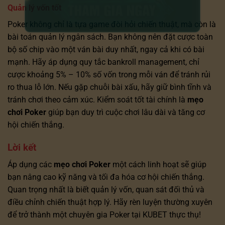
Quản lý vốn tốt
Poker không chỉ là tựa game đòi hỏi chiến thuật, mà còn là
bài toán quản lý ngân sách. Bạn không nên đặt cược toàn
bộ số chip vào một ván bài duy nhất, ngay cả khi có bài
mạnh. Hãy áp dụng quy tắc bankroll management, chỉ
cược khoảng 5% – 10% số vốn trong mỗi ván để tránh rủi
ro thua lỗ lớn. Nếu gặp chuỗi bài xấu, hãy giữ bình tĩnh và
tránh chơi theo cảm xúc. Kiểm soát tốt tài chính là
mẹo
chơi Poker
giúp bạn duy trì cuộc chơi lâu dài và tăng cơ
hội chiến thắng.
Lời kết
Áp dụng các
mẹo chơi Poker
một cách linh hoạt sẽ giúp
bạn nâng cao kỹ năng và tối đa hóa cơ hội chiến thắng.
Quan trọng nhất là biết quản lý vốn, quan sát đối thủ và
điều chỉnh chiến thuật hợp lý. Hãy rèn luyện thường xuyên
để trở thành một chuyên gia Poker tại KUBET thực thụ!