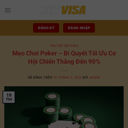
Chuyển
đến
nội
dung
ĐĂNG KÝ
ĐĂNG NHẬP
TIN TỨC BETVISA
Mẹo Chơi Poker – Bí Quyết Tối Ưu Cơ
Hội Chiến Thắng Đến 90%
ĐÃ ĐĂNG TRÊN
19 THÁNG 5, 2025
BỞI
ADMIN
19
Th5