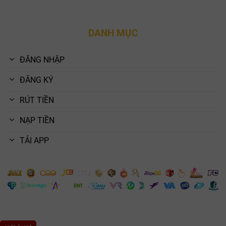
DANH MỤC
ĐĂNG NHẬP
ĐĂNG KÝ
RÚT TIỀN
NẠP TIỀN
TẢI APP