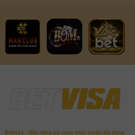
Betvisa - Nền tảng cá cược trực tuyến đa dạng