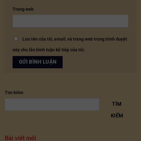
Trang web
Lưu tên của tôi, email, và trang web trong trình duyệt
này cho lần bình luận kế tiếp của tôi.
Tìm kiếm
TÌM
KIẾM
Bài viết mới