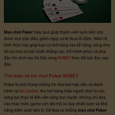
Mẹo chơi Poker
hiệu quả giúp thành viên luôn làm chủ
được mọi trận đấu, giảm nguy cơ bị thua lỗ đậm. Nắm rõ
hình thức này giúp bạn có thể nâng cao kỹ năng, cũng như
tối ưu hoá cơ hội chiến thắng cao. Để chinh phục và phá
đảo trò chơi này thì hãy cùng
KUBET
theo dõi bài đọc sau
đây.
Tìm hiểu về trò chơi Poker KUBET
Poker là một trong những trò chơi bài hấp dẫn và thịnh
hành tại
Ku Casino
, thu hút hàng triệu người chơi từ các
sòng bài thực tế đến nền tảng trực tuyến. Không chỉ dựa
vào may mắn, game còn đòi hỏi tư duy chiến lược và khả
năng kiểm soát tâm lý. Để đưa ra những
mẹo chơi Poker