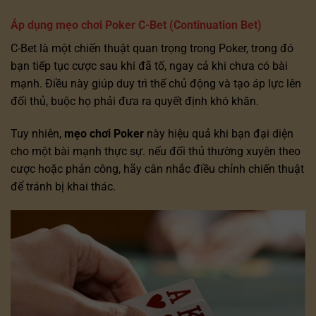
Áp dụng mẹo chơi Poker C-Bet (Continuation Bet)
C-Bet là một chiến thuật quan trọng trong Poker, trong đó
bạn tiếp tục cược sau khi đã tố, ngay cả khi chưa có bài
mạnh. Điều này giúp duy trì thế chủ động và tạo áp lực lên
đối thủ, buộc họ phải đưa ra quyết định khó khăn.
Tuy nhiên,
mẹo chơi Poker
này hiệu quả khi bạn đại diện
cho một bài mạnh thực sự. nếu đối thủ thường xuyên theo
cược hoặc phản công, hãy cân nhắc điều chỉnh chiến thuật
để tránh bị khai thác.