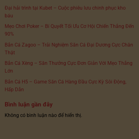
Đại hải trình tại Kubet – Cuộc phiêu lưu chinh phục kho
báu
Mẹo Chơi Poker – Bí Quyết Tối Ưu Cơ Hội Chiến Thắng Đến
90%
Bắn Cá Zagoo – Trải Nghiệm Săn Cá Đại Dương Cực Chân
Thật
Bắn Cá Xèng – Săn Thưởng Cực Đơn Giản Với Mẹo Thắng
Lớn
Bắn Cá H5 – Game Săn Cá Hàng Đầu Cực Kỳ Sôi Động,
Hấp Dẫn
Bình luận gần đây
Không có bình luận nào để hiển thị.