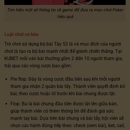
Tìm hiểu một số thông tin về game để đưa ra mẹo chơi Poker
hiệu quả
Luật chơi cơ bản
Trò chơi sử dụng bộ bài Tây 52 lá và mục đích của người
chơi là tạo ra bộ bài mạnh nhất để giành chiến thắng. Tại
KUBET mỗi ván bài thường gồm 2 đến 10 người tham gia,
trải qua các vòng cược bao gồm:
Pre flop: Đây là vòng cược đầu tiên sau khi mỗi người
tham gia nhận 2 quân bài tẩy. Thành viên quyết định bỏ
bài, theo cược hoặc tố trước khi bài chung được lật.
Flop: Ba lá bài chung đầu tiên được lật lên giữa bàn,
giúp thành viên có thêm thông tin để đánh giá sức
mạnh tay bài. Dựa trên bài chung và bài tẩy, hội viên sẽ
chọn các hành động tiếp theo: check (xem bài), bet, call,