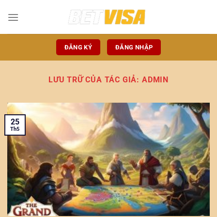
Chuyển
đến
nội
dung
ĐĂNG KÝ
ĐĂNG NHẬP
LƯU TRỮ CỦA TÁC GIẢ:
ADMIN
25
Th5