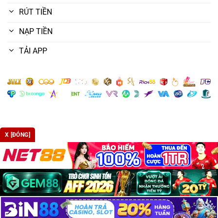
RÚT TIỀN
NẠP TIỀN
TẢI APP
X [ĐÓNG]
VỀ CHÚNG TÔI BETVISA
TRÁCH NHIỆM NGƯỜI CHƠI
ĐIỀU KHOẢN SỬ DỤNG
CHÍNH SÁCH BẢO MẬT
LIÊN HỆ BETVISA
Copyright 2026 ©
qh88
Các đối tác đáng tin cậy cùng Chúng tôi phát triển lâu dài:
kết quả bóng đá