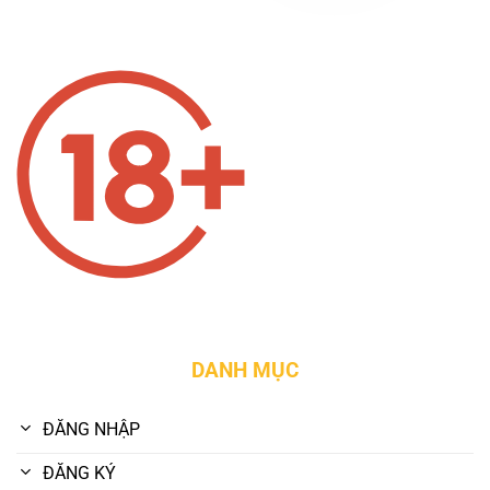
DANH MỤC
ĐĂNG NHẬP
ĐĂNG KÝ