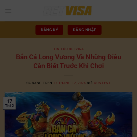
Chuyển
đến
nội
dung
ĐĂNG KÝ
ĐĂNG NHẬP
TIN TỨC BETVISA
Bắn Cá Long Vương Và Những Điều
Cần Biết Trước Khi Chơi
ĐÃ ĐĂNG TRÊN
17 THÁNG 12, 2024
BỞI
CONTENT
17
Th12