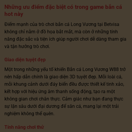
Những ưu điểm đặc biệt có trong game bắn cá
hot này
Điểm mạnh của trò chơi bắn cá Long Vương tại Betvisa
không chỉ nằm ở đồ họa bắt mắt, mà còn ở những tính
năng đặc sắc và tiện ích giúp người chơi dễ dàng tham gia
và tận hưởng trò chơi.
Giao diện tuyệt đẹp
Một trong những yếu tố khiến Bắn cá Long Vương W88 trở
nên hấp dẫn chính là giao diện 3D tuyệt đẹp. Mỗi loài cá,
mỗi khung cảnh dưới đáy biển đều được thiết kế tinh xảo,
kết hợp với hiệu ứng âm thanh sống động, tạo ra một
không gian chơi chân thực. Cảm giác như bạn đang thực
sự lặn sâu dưới đại dương để săn cá, mang lại một trải
nghiệm không thể quên.
Tính năng chơi thử