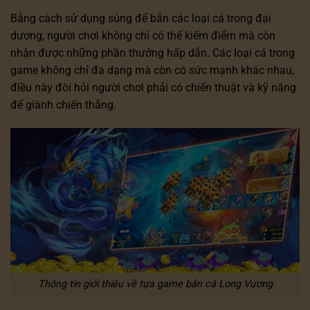
Bằng cách sử dụng súng để bắn các loại cá trong đại
dương, người chơi không chỉ có thể kiếm điểm mà còn
nhận được những phần thưởng hấp dẫn. Các loại cá trong
game không chỉ đa dạng mà còn có sức mạnh khác nhau,
điều này đòi hỏi người chơi phải có chiến thuật và kỹ năng
để giành chiến thắng.
Thông tin giới thiệu về tựa game bắn cá Long Vương