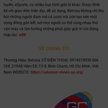
tuyến, eSports, và nhiều loại hình giải trí khác. Được thiết
kế với giao diện hiện đại, dễ sử dụng, Betvisa không chỉ thu
hút những người đam mê cá cược mà còn tạo nên một
cộng đồng gắn kết, nơi mọi người có thể cùng nhau thử
vận may và tận hưởng những phút giây giải trí sôi động
Hợp tác:
w88
VỀ CHÚNG TÔI
Thương Hiệu: Betvisa SỐ ĐIỆN THOẠI: 0974378930 ĐỊA
CHỈ: 219A8 Hẻm E8, Tổ 8, Bình Chánh, Hồ Chí Minh, Việt
Nam WEBSITE:
https://salomon-shoes.us.org/