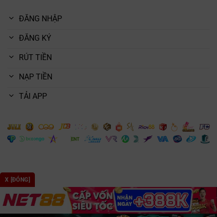
ĐĂNG NHẬP
ĐĂNG KÝ
RÚT TIỀN
NẠP TIỀN
TẢI APP
X [ĐÓNG]
VỀ CHÚNG TÔI BETVISA
TRÁCH NHIỆM NGƯỜI CHƠI
ĐIỀU KHOẢN SỬ DỤNG
CHÍNH SÁCH BẢO MẬT
LIÊN HỆ BETVISA